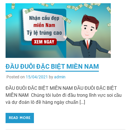
ĐẦU ĐUÔI ĐẶC BIỆT MIỀN NAM
Posted on
15/04/2021
by
admin
ĐẦU ĐUÔI ĐẶC BIỆT MIỀN NAM ĐẦU ĐUÔI ĐẶC BIỆT
MIỀN NAM Chúng tôi luôn đi đầu trong lĩnh vực soi cầu
và dự đoán lô đề hàng ngày chuẩn […]
READ MORE