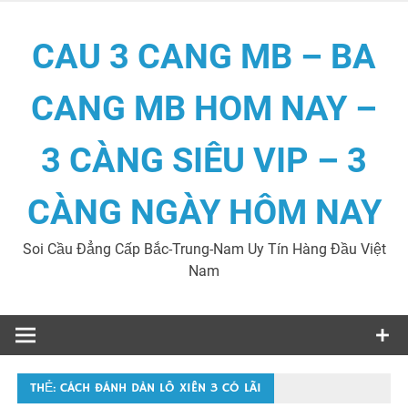
Skip
to
CAU 3 CANG MB – BA
content
CANG MB HOM NAY –
3 CÀNG SIÊU VIP – 3
CÀNG NGÀY HÔM NAY
Soi Cầu Đẳng Cấp Bắc-Trung-Nam Uy Tín Hàng Đầu Việt
Nam
THẺ:
CÁCH ĐÁNH DÀN LÔ XIÊN 3 CÓ LÃI