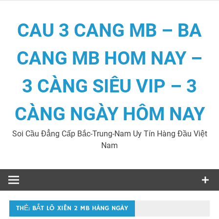
Skip
to
CAU 3 CANG MB – BA
content
CANG MB HOM NAY –
3 CÀNG SIÊU VIP – 3
CÀNG NGÀY HÔM NAY
Soi Cầu Đẳng Cấp Bắc-Trung-Nam Uy Tín Hàng Đầu Việt
Nam
THẺ:
BẮT LÔ XIÊN 2 MB HÀNG NGÀY