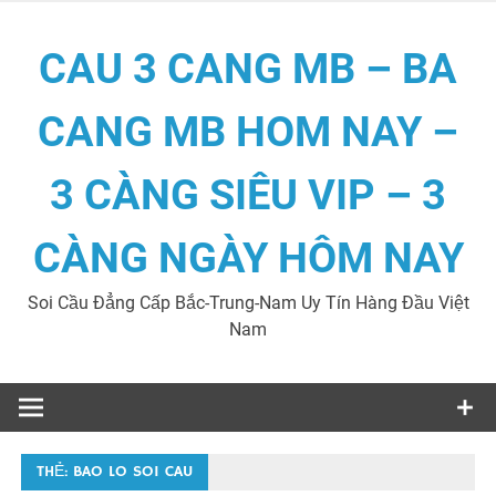
Skip
to
CAU 3 CANG MB – BA
content
CANG MB HOM NAY –
3 CÀNG SIÊU VIP – 3
CÀNG NGÀY HÔM NAY
Soi Cầu Đẳng Cấp Bắc-Trung-Nam Uy Tín Hàng Đầu Việt
Nam
THẺ:
BAO LO SOI CAU