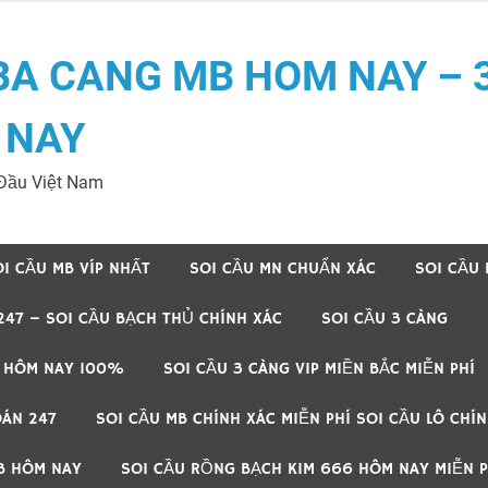
BA CANG MB HOM NAY – 3
 NAY
Đầu Việt Nam
OI CẦU MB VÍP NHẤT
SOI CẦU MN CHUẨN XÁC
SOI CẦU
247 – SOI CẦU BẠCH THỦ CHÍNH XÁC
SOI CẦU 3 CÀNG
Í HÔM NAY 100%
SOI CẦU 3 CÀNG VIP MIỀN BẮC MIỄN PHÍ
OÁN 247
SOI CẦU MB CHÍNH XÁC MIỄN PHÍ SOI CẦU LÔ CHÍ
MB HÔM NAY
SOI CẦU RỒNG BẠCH KIM 666 HÔM NAY MIỄN P