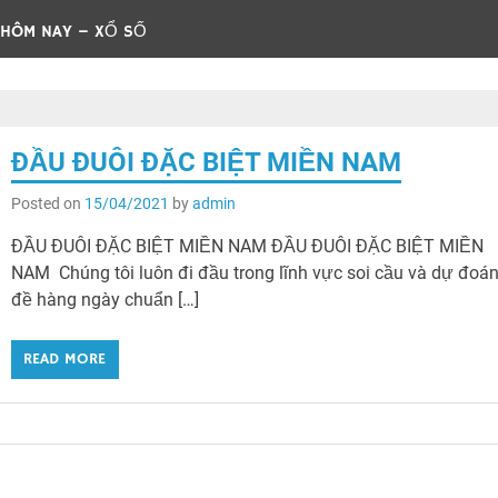
 HÔM NAY – XỔ SỐ
ĐẦU ĐUÔI ĐẶC BIỆT MIỀN NAM
Posted on
15/04/2021
by
admin
ĐẦU ĐUÔI ĐẶC BIỆT MIỀN NAM ĐẦU ĐUÔI ĐẶC BIỆT MIỀN
NAM Chúng tôi luôn đi đầu trong lĩnh vực soi cầu và dự đoán
đề hàng ngày chuẩn […]
READ MORE