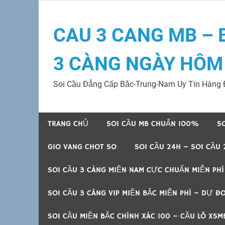
Skip
to
CAU 3 CANG MB – 
content
3 CÀNG NGÀY HÔM
Soi Cầu Đẳng Cấp Bắc-Trung-Nam Uy Tín Hàng 
TRANG CHỦ
SOI CẦU MB CHUẨN 100%
S
GIO VANG CHOT SO
SOI CẦU 24H – SOI CẦU 
SOI CẦU 3 CÀNG MIỀN NAM CỰC CHUẨN MIỄN PH
SOI CẦU 3 CÀNG VIP MIỀN BẮC MIỄN PHÍ – DỰ Đ
SOI CẦU MIỀN BẮC CHÍNH XÁC 100 – CẦU LÔ XS