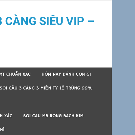
 CÀNG SIÊU VIP –
 MT CHUẨN XÁC
HÔM NAY ĐÁNH CON GÌ
SOI CẦU 3 CÀNG 3 MIỀN TỶ LỆ TRÚNG 99%
NH XÁC
SOI CAU MB RONG BACH KIM
HÍ