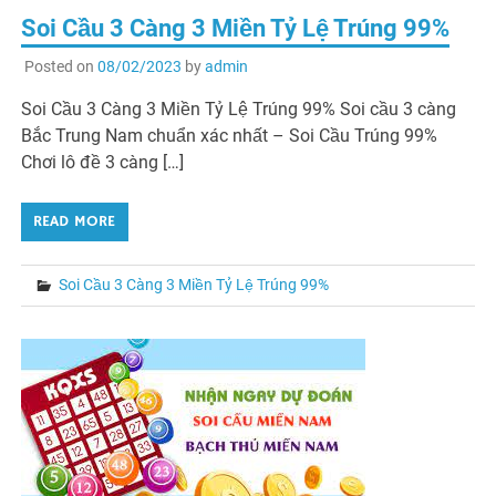
Soi Cầu 3 Càng 3 Miền Tỷ Lệ Trúng 99%
Posted on
08/02/2023
by
admin
Soi Cầu 3 Càng 3 Miền Tỷ Lệ Trúng 99% Soi cầu 3 càng
Bắc Trung Nam chuẩn xác nhất – Soi Cầu Trúng 99%
Chơi lô đề 3 càng […]
READ MORE
Soi Cầu 3 Càng 3 Miền Tỷ Lệ Trúng 99%