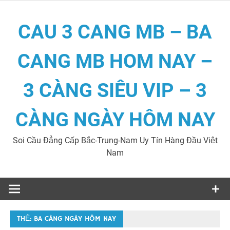
Skip
to
CAU 3 CANG MB – BA
content
CANG MB HOM NAY –
3 CÀNG SIÊU VIP – 3
CÀNG NGÀY HÔM NAY
Soi Cầu Đẳng Cấp Bắc-Trung-Nam Uy Tín Hàng Đầu Việt
Nam
THẺ:
BA CÀNG NGÀY HÔM NAY