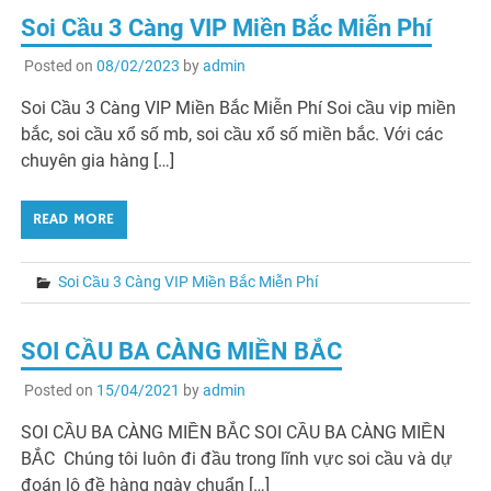
Soi Cầu 3 Càng VIP Miền Bắc Miễn Phí
Posted on
08/02/2023
by
admin
Soi Cầu 3 Càng VIP Miền Bắc Miễn Phí Soi cầu vip miền
bắc, soi cầu xổ số mb, soi cầu xổ số miền bắc. Với các
chuyên gia hàng […]
READ MORE
Soi Cầu 3 Càng VIP Miền Bắc Miễn Phí
SOI CẦU BA CÀNG MIỀN BẮC
Posted on
15/04/2021
by
admin
SOI CẦU BA CÀNG MIỀN BẮC SOI CẦU BA CÀNG MIỀN
BẮC Chúng tôi luôn đi đầu trong lĩnh vực soi cầu và dự
đoán lô đề hàng ngày chuẩn […]